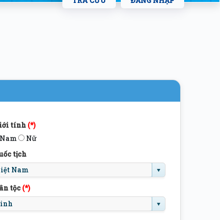
TRA CỨU
ĐĂNG NHẬP
iới tính
(*)
Nam
Nữ
uốc tịch
ân tộc
(*)