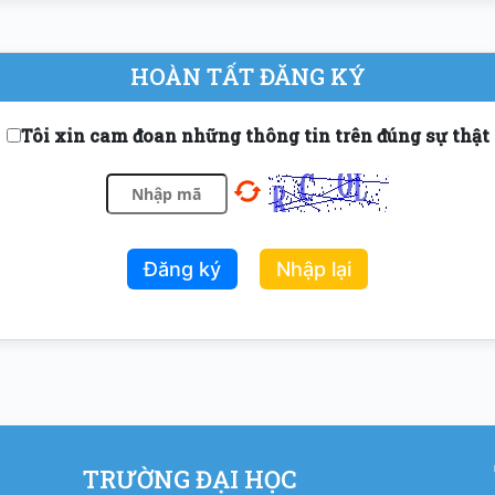
HOÀN TẤT ĐĂNG KÝ
Tôi xin cam đoan những thông tin trên đúng sự thật
Đăng ký
Nhập lại
TRƯỜNG ĐẠI HỌC