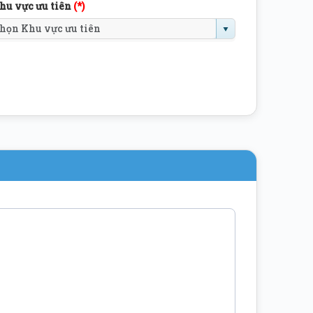
hu vực ưu tiên
(*)