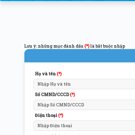
Lưu ý: những mục đánh dấu
(*)
là bắt buộc nhập
Họ và tên
(*)
Số CMND/CCCD
(*)
Điện thoại
(*)