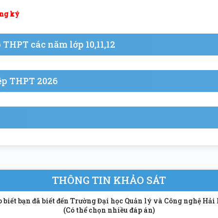
ng ký
p THPT các năm lớp 10,11,12
iệp THPT 2026
THÔNG TIN KHẢO SÁT
ho biết bạn đã biết đến Trường Đại học Quản lý và Công nghệ H
(Có thể chọn nhiều đáp án)