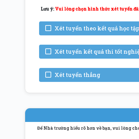
Lưu ý:
Vui lòng chọn
hình thức xét tuyển
đă
Xét tuyển theo kết quả học tậ
Xét tuyển kết quả thi tốt ngh
Xét tuyển thẳng
Để Nhà trường hiểu rõ hơn về bạn, vui lòng c