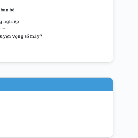
 bạn bè
g nghiệp
...
nguyện vọng số mấy?