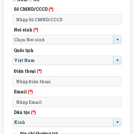
Số CMND/CCCD
(*)
Nơi sinh
(*)
Quốc tịch
Điện thoại
(*)
Email
(*)
Dân tộc
(*)
Địa chỉ thường trú