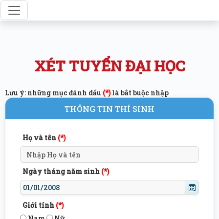
XÉT TUYỂN ĐẠI HỌC
Lưu ý: những mục đánh dấu
(*)
là bắt buộc nhập
THÔNG TIN THÍ SINH
Họ và tên
(*)
Ngày tháng năm sinh
(*)
Giới tính
(*)
Nam
Nữ