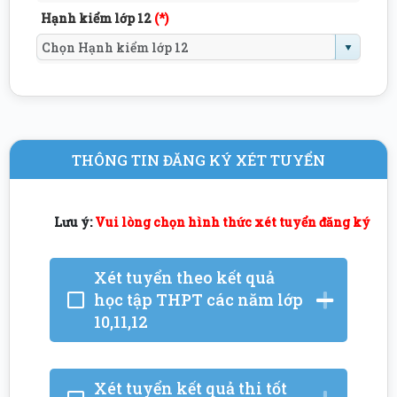
Hạnh kiểm lớp 12
(*)
THÔNG TIN ĐĂNG KÝ XÉT TUYỂN
Lưu ý:
Vui lòng chọn
hình thức xét tuyển
đăng ký
Xét tuyển theo kết quả
học tập THPT các năm lớp
10,11,12
Xét tuyển kết quả thi tốt